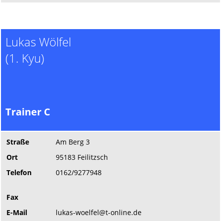
Lukas Wölfel
(1. Kyu)
Trainer C
Straße
Am Berg 3
Ort
95183 Feilitzsch
Telefon
0162/9277948
Fax
E-Mail
lukas-woelfel@t-online.de