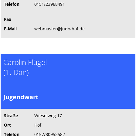
Telefon
0151/23968491
Fax
E-Mail
webmaster@judo-hof.de
Carolin Flügel
(1. Dan)
Jugendwart
Straße
Wieselweg 17
Ort
Hof
Telefon
0157/80952582