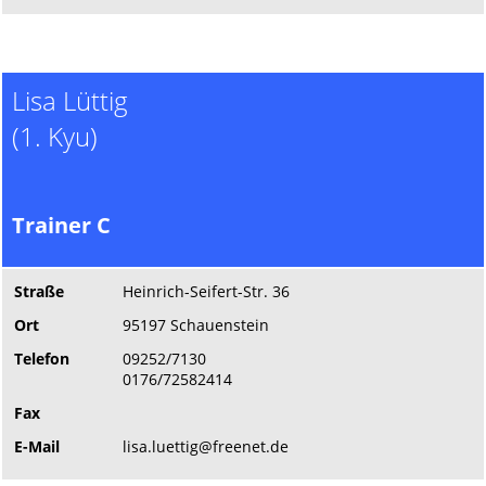
Lisa Lüttig
(1. Kyu)
Trainer C
Straße
Heinrich-Seifert-Str. 36
Ort
95197 Schauenstein
Telefon
09252/7130
0176/72582414
Fax
E-Mail
lisa.luettig@freenet.de