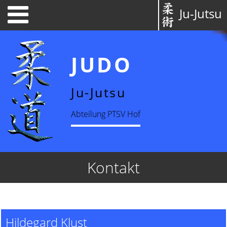
Ju-Jutsu
JUDO
Ju-Jutsu
Abteilung PTSV Hof
Kontakt
Hildegard Klust