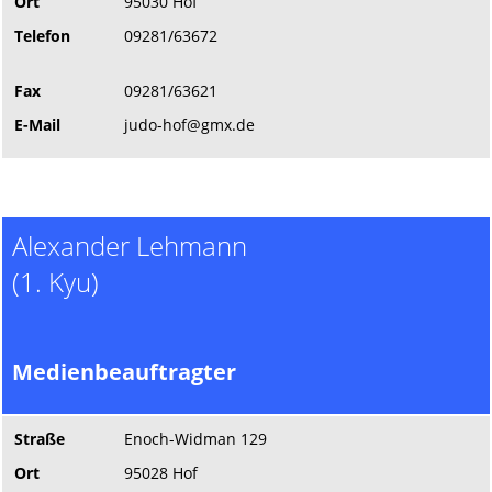
Ort
95030 Hof
Telefon
09281/63672
Fax
09281/63621
E-Mail
judo-hof@gmx.de
Alexander Lehmann
(1. Kyu)
Medienbeauftragter
Straße
Enoch-Widman 129
Ort
95028 Hof