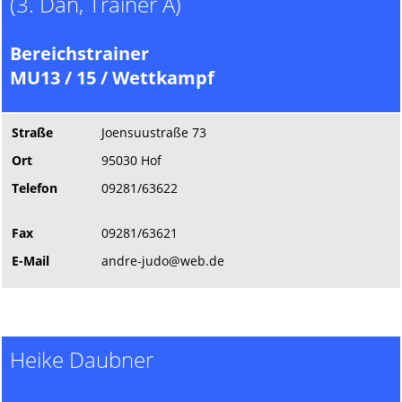
(3. Dan, Trainer A)
Bereichstrainer
MU13 / 15 / Wettkampf
Straße
Joensuustraße 73
Ort
95030 Hof
Telefon
09281/63622
Fax
09281/63621
E-Mail
andre-judo@web.de
Heike Daubner