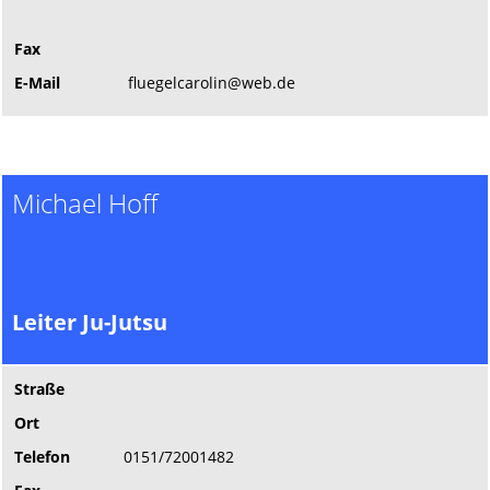
Fax
E-Mail
fluegelcarolin@web.de
Michael Hoff
Leiter Ju-Jutsu
Straße
Ort
Telefon
0151/72001482