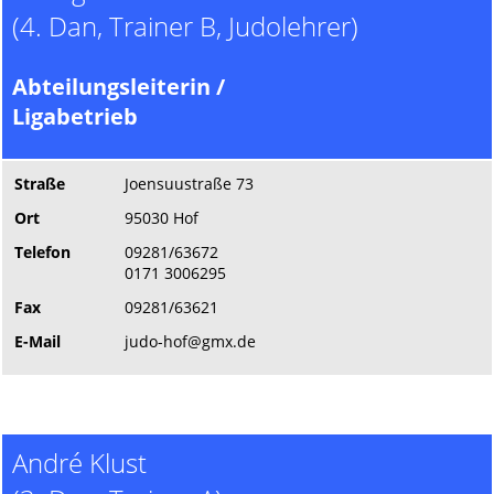
(4. Dan, Trainer B, Judolehrer)
Abteilungsleiterin /
Ligabetrieb
Straße
Joensuustraße 73
Ort
95030 Hof
Telefon
09281/63672
0171 3006295
Fax
09281/63621
E-Mail
judo-hof@gmx.de
André Klust