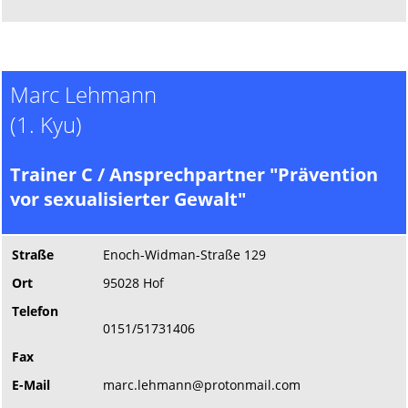
Marc Lehmann
(1. Kyu)
Trainer C / Ansprechpartner "Prävention
vor sexualisierter Gewalt"
Straße
Enoch-Widman-Straße 129
Ort
95028 Hof
Telefon
0151/51731406
Fax
E-Mail
marc.lehmann@protonmail.com