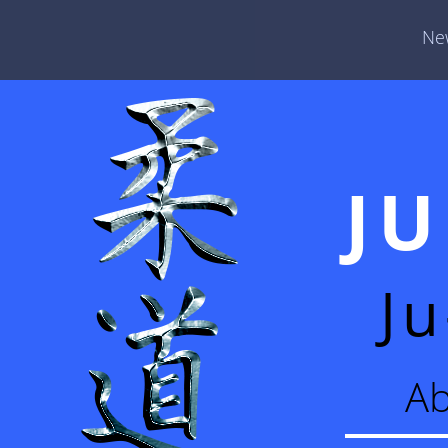
Ne
J
Ju
Ab