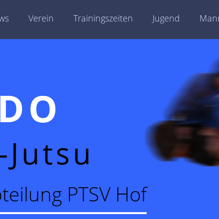
ws
Verein
Trainingszeiten
Jugend
Mann
UDO
-Jutsu
teilung PTSV Hof